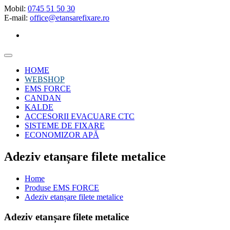
Mobil:
0745 51 50 30
E-mail:
office@etansarefixare.ro
HOME
WEBSHOP
EMS FORCE
CANDAN
KALDE
ACCESORII EVACUARE CTC
SISTEME DE FIXARE
ECONOMIZOR APĂ
Adeziv etanșare filete metalice
Home
Produse EMS FORCE
Adeziv etanșare filete metalice
Adeziv etanșare filete metalice