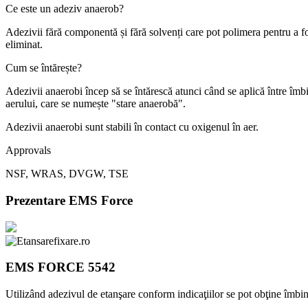
Ce este un adeziv anaerob?
Adezivii fără componentă și fără solvenți care pot polimera pentru a fo
eliminat.
Cum se întărește?
Adezivii anaerobi încep să se întărescă atunci când se aplică între îmb
aerului, care se numește "stare anaerobă".
Adezivii anaerobi sunt stabili în contact cu oxigenul în aer.
Approvals
NSF, WRAS, DVGW, TSE
Prezentare EMS Force
EMS FORCE 5542
Utilizând adezivul de etanşare conform indicaţiilor se pot obţine îmbină