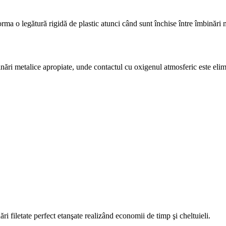
rma o legătură rigidă de plastic atunci când sunt închise între îmbinări
inări metalice apropiate, unde contactul cu oxigenul atmosferic este eli
ri filetate perfect etanşate realizând economii de timp şi cheltuieli.