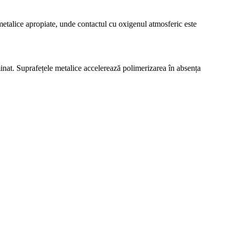
 metalice apropiate, unde contactul cu oxigenul atmosferic este
minat. Suprafețele metalice accelerează polimerizarea în absența