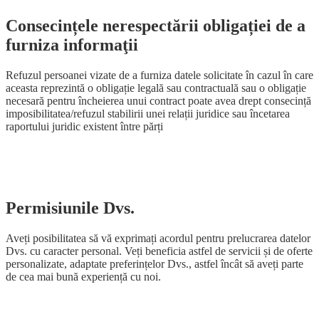
Consecințele nerespectării obligației de a
furniza informaţii
Refuzul persoanei vizate de a furniza datele solicitate în cazul în care
aceasta reprezintă o obligație legală sau contractuală sau o obligație
necesară pentru încheierea unui contract poate avea drept consecință
imposibilitatea/refuzul stabilirii unei relații juridice sau încetarea
raportului juridic existent între părți
Permisiunile Dvs.
Aveți posibilitatea să vă exprimați acordul pentru prelucrarea datelor
Dvs. cu caracter personal. Veți beneficia astfel de servicii și de oferte
personalizate, adaptate preferințelor Dvs., astfel încât să aveți parte
de cea mai bună experiență cu noi
.