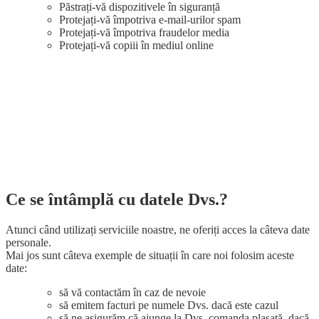
Păstrați-vă dispozitivele în siguranță
Protejați-vă împotriva e-mail-urilor spam
Protejați-vă împotriva fraudelor media
Protejați-vă copiii în mediul online
Ce se întâmplă cu datele Dvs.?​
Atunci când utilizați serviciile noastre, ne oferiți acces la câteva date
personale
.
Mai jos sunt câteva exemple de situații în care noi folosim aceste
date
:
să vă contactăm în caz de nevoie
să emitem facturi pe numele Dvs. dacă este cazul
să ne asigurăm că ajunge la Dvs. comanda plasată, dacă