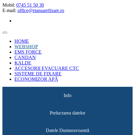
Mobil:
0745 51 50 30
E-mail:
office@etansarefixare.ro
HOME
WEBSHOP
EMS FORCE
CANDAN
KALDE
ACCESORII EVACUARE CTC
SISTEME DE FIXARE
ECONOMIZOR APĂ
Info
Prelucrarea datelor
Datele Dumneavoastră